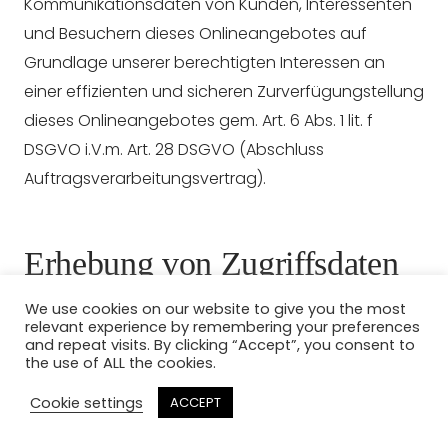
Kommunikationsdaten von Kunden, Interessenten
und Besuchern dieses Onlineangebotes auf
Grundlage unserer berechtigten Interessen an
einer effizienten und sicheren Zurverfügungstellung
dieses Onlineangebotes gem. Art. 6 Abs. 1 lit. f
DSGVO i.V.m. Art. 28 DSGVO (Abschluss
Auftragsverarbeitungsvertrag).
Erhebung von Zugriffsdaten
und Logfiles
We use cookies on our website to give you the most
relevant experience by remembering your preferences
and repeat visits. By clicking “Accept”, you consent to
Wir, bzw. unser Hostinganbieter, erhebt auf
the use of ALL the cookies.
Grundlage unserer berechtigten Interessen im
Cookie settings
ACCEPT
Sinne des Art. 6 Abs. 1 lit. f. DSGVO Daten über jeden
Zugriff auf den Server, auf dem sich dieser Dienst