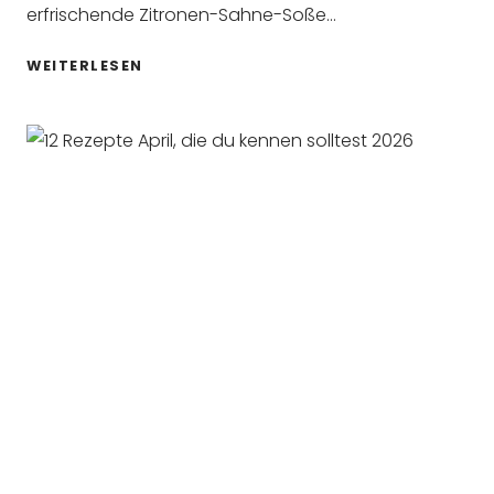
erfrischende Zitronen-Sahne-Soße…
ERFRISCHENDE
WEITERLESEN
ZITRONENPASTA
MIT
ANGERÖSTETER
ARTISCHOCKE