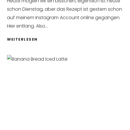
Heute mogeln wir ein bisschen, eigentlich ist heute
schon Dienstag, aber das Rezept ist gestern schon
auf meinem Instagram Account online gegangen.
Hier entlang. Also…
OVERNIGHT
WEITERLESEN
OATS
–
EASY
MONDAY