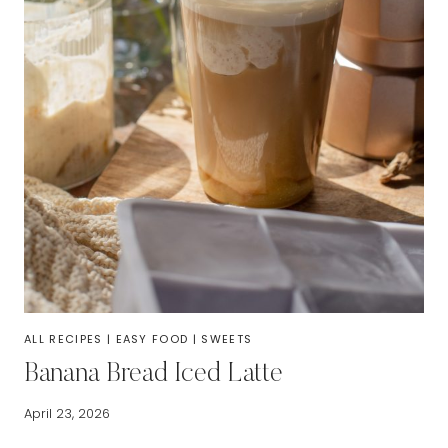
ALL RECIPES
|
EASY FOOD
|
SWEETS
Banana Bread Iced Latte
April 23, 2026