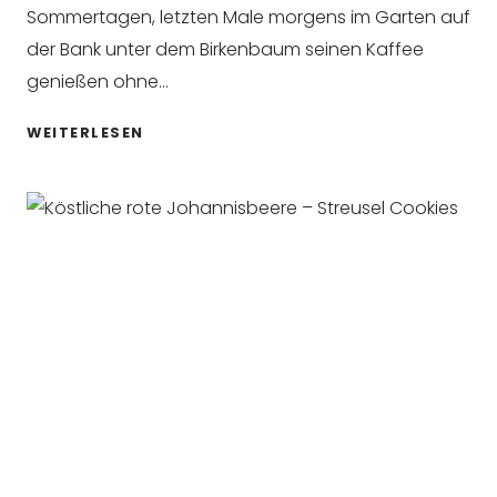
Sommertagen, letzten Male morgens im Garten auf
der Bank unter dem Birkenbaum seinen Kaffee
genießen ohne…
12
WEITERLESEN
REZEPTE
SEPTEMBER,
DIE
DU
KENNEN
SOLLTEST
–
2025