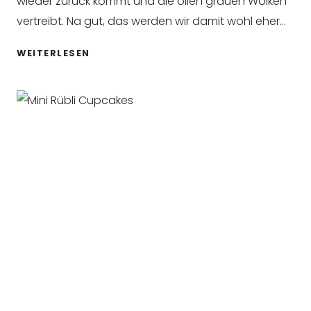
wieder zurück kommt und die ollen grauen Wolken
vertreibt. Na gut, das werden wir damit wohl eher…
DIY
WEITERLESEN
DIP
DYE
SERVIETTEN