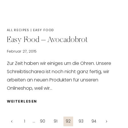
ALL RECIPES
|
EASY FOOD
Easy Food – Avocadobrot
Februar 27, 2015
Zur Zeit haben wir einiges um die Ohren. Unsere
Schreibtischarea ist noch nicht ganz fertig, wir
arbeiten an neuen Produkten für unseren
Onlineshop, weil wir…
EASY
WEITERLESEN
FOOD
–
Seitennavigation
AVOCADOBROT
Vorherige
Nächste
1
…
90
91
92
93
94