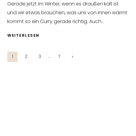
Gerade jetzt im Winter, wenn es draußen kalt ist
und wir etwas brauchen, was uns von innen wärmt
kommt so ein Curry gerade richtig. Auch…
EASY
WEITERLESEN
VEGANES
SÜSSKARTOFFEL E
Seitennavigation
RDNUSS C
Nächste
1
2
3
…
7
URRY
Seite