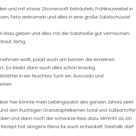
n und mit etwas Zitronensaft beträufeln, Frühlinszwiebel in
en, Feta zerkrümeln und alles in eine große Salatschüssel
el dazu geben und alles mit der Salatsoße gut vermischen.
auf, fertig.
mitnehmen wollt, packt euch am besten die einzelnen
rt. So bleibt dann auch alles schön knackig.
tblätter in ein feuchtes Tuch ein. Avocado und
eiten.
aber hier könnte mein Lieblingssalat des ganzen Jahres sein!
und den fruchtigen Granatapfelkernen total und Süßkartoffel
ecker! Und dann noch der schwarze Reis dazu. Mmmh! Ja, ich
s Rezept hat übrigens Elena für euch entwickelt. Deshalb darf