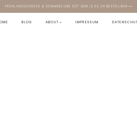
FRÜHLINGSGENUSS & SOMMERLIEBE SEIT DEM 12.02.24 BESTELLBAR⟶
OME
BLOG
ABOUT
IMPRESSUM
DATENSCHU