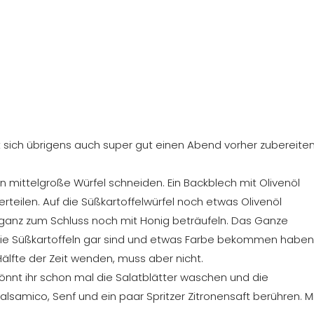
t sich übrigens auch super gut einen Abend vorher zubereiten
 mittelgroße Würfel schneiden. Ein Backblech mit Olivenöl
rteilen. Auf die Süßkartoffelwürfel noch etwas Olivenöl
d ganz zum Schluss noch mit Honig beträufeln. Das Ganze
 die Süßkartoffeln gar sind und etwas Farbe bekommen haben
älfte der Zeit wenden, muss aber nicht.
könnt ihr schon mal die Salatblätter waschen und die
Balsamico, Senf und ein paar Spritzer Zitronensaft berühren. M