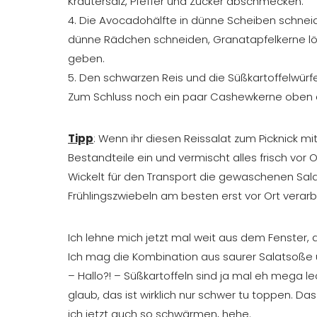
Kräutersalz, Pfeffer und Zucker abschmecken.
4. Die Avocadohälfte in dünne Scheiben schneide
dünne Rädchen schneiden, Granatapfelkerne lös
geben.
5. Den schwarzen Reis und die Süßkartoffelwürf
Zum Schluss noch ein paar Cashewkerne oben dr
Tipp
: Wenn ihr diesen Reissalat zum Picknick 
Bestandteile ein und vermischt alles frisch vor O
Wickelt für den Transport die gewaschenen Sala
Frühlingszwiebeln am besten erst vor Ort verarb
Ich lehne mich jetzt mal weit aus dem Fenster, 
Ich mag die Kombination aus saurer Salatsoße 
– Hallo?! – Süßkartoffeln sind ja mal eh mega l
glaub, das ist wirklich nur schwer tu toppen. Da
ich jetzt auch so schwärmen, hehe.