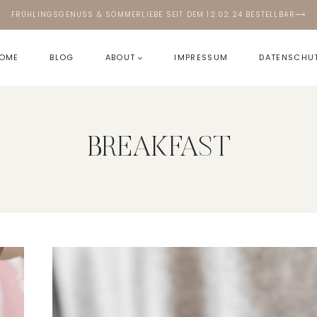
FRÜHLINGSGENUSS & SOMMERLIEBE SEIT DEM 12.02.24 BESTELLBAR⟶
OME
BLOG
ABOUT
IMPRESSUM
DATENSCHU
BREAKFAST