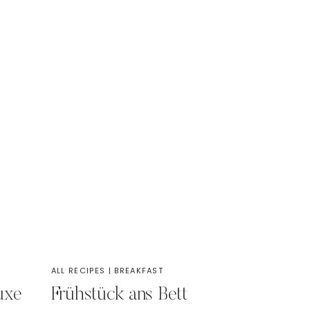
ALL RECIPES
|
BREAKFAST
uxe
Frühstück ans Bett