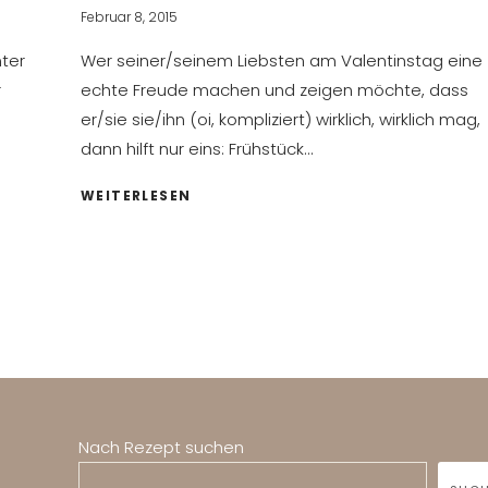
Februar 8, 2015
nter
Wer seiner/seinem Liebsten am Valentinstag eine
r
echte Freude machen und zeigen möchte, dass
er/sie sie/ihn (oi, kompliziert) wirklich, wirklich mag,
dann hilft nur eins: Frühstück…
FRÜHSTÜCK
WEITERLESEN
ANS
BETT
Nach Rezept suchen