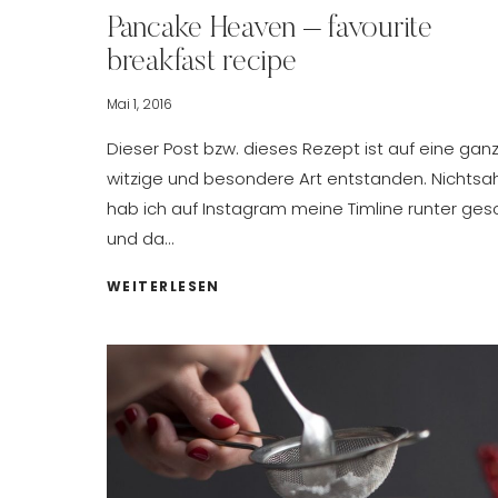
Pancake Heaven – favourite
breakfast recipe
Mai 1, 2016
Dieser Post bzw. dieses Rezept ist auf eine gan
witzige und besondere Art entstanden. Nichts
hab ich auf Instagram meine Timline runter gesc
und da…
PANCAKE
WEITERLESEN
HEAVEN
–
FAVOURITE
BREAKFAST
RECIPE