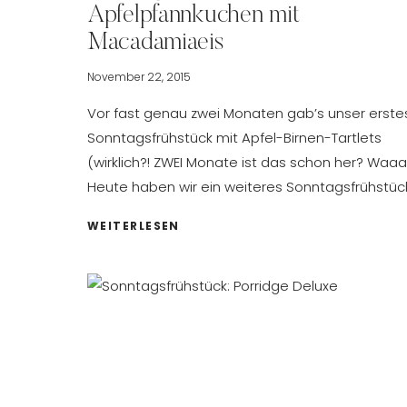
Apfelpfannkuchen mit
Macadamiaeis
November 22, 2015
Vor fast genau zwei Monaten gab’s unser erste
Sonntagsfrühstück mit Apfel-Birnen-Tartlets
(wirklich?! ZWEI Monate ist das schon her? Waaah
Heute haben wir ein weiteres Sonntagsfrühstüc
SONNTAGSFRÜHSTÜCK
WEITERLESEN
–
APFELPFANNKUCHEN
MIT
MACADAMIAEIS