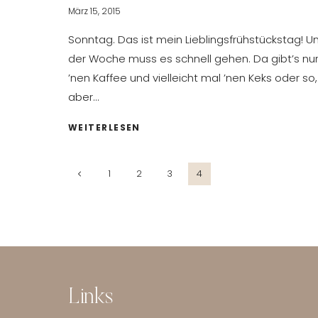
März 15, 2015
Sonntag. Das ist mein Lieblingsfrühstückstag! U
der Woche muss es schnell gehen. Da gibt’s nu
’nen Kaffee und vielleicht mal ’nen Keks oder so,
aber…
SONNTAGSFRÜHSTÜCK:
WEITERLESEN
PORRIDGE
DELUXE
Seitennavigation
Vorherige
1
2
3
4
Seite
Links