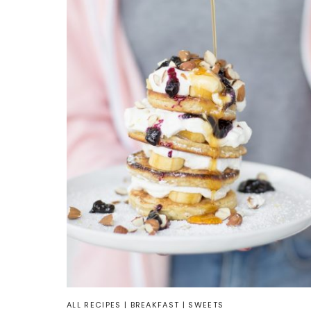
ALL RECIPES
|
BREAKFAST
|
SWEETS