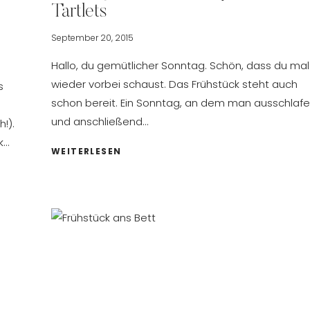
Tartlets
September 20, 2015
Hallo, du gemütlicher Sonntag. Schön, dass du mal
wieder vorbei schaust. Das Frühstück steht auch
s
schon bereit. Ein Sonntag, an dem man ausschlaf
und anschließend…
!).
k…
SONNTAGSFRÜHSTÜCK
WEITERLESEN
–
APFEL
BIRNEN
TARTLETS