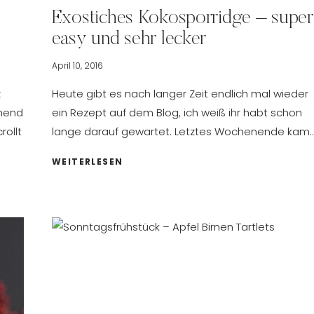
Exostiches Kokosporridge – super
easy und sehr lecker
April 10, 2016
z
Heute gibt es nach langer Zeit endlich mal wieder
ahend
ein Rezept auf dem Blog, ich weiß ihr habt schon
rollt
lange darauf gewartet. Letztes Wochenende kam
EXOSTICHES
WEITERLESEN
KOKOSPORRIDGE
–
SUPER
EASY
UND
SEHR
LECKER