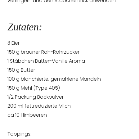
verringern und den Stäbchentrick anwenden.
Zutaten:
3 Eier
150 g brauner Roh-Rohrzucker
1 Stäbchen Butter-Vanille Aroma
150 g Butter
100 g blanchierte, gemahlene Mandeln
150 g Mehl (Type 405)
1/2 Packung Backpulver
200 ml fettreduzierte Milch
ca 10 Himbeeren
Toppings: