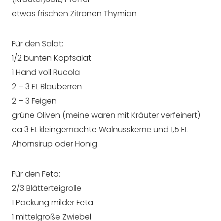
etwas frischen Zitronen Thymian
Für den Salat:
1/2 bunten Kopfsalat
1 Hand voll Rucola
2 – 3 EL Blauberren
2 – 3 Feigen
grüne Oliven (meine waren mit Kräuter verfeinert)
ca 3 EL kleingemachte Walnusskerne und 1,5 EL
Ahornsirup oder Honig
Für den Feta:
2/3 Blätterteigrolle
1 Packung milder Feta
1 mittelgroße Zwiebel