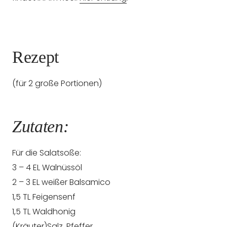
Rezept
(für 2 große Portionen)
Zutaten:
Für die Salatsoße:
3 – 4 EL Walnüssöl
2 – 3 EL weißer Balsamico
1,5 TL Feigensenf
1,5 TL Waldhonig
(Kräuter)Salz, Pfeffer