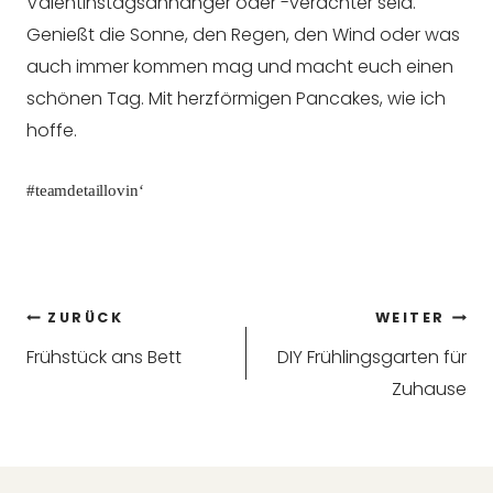
Valentinstagsanhänger oder -verächter seid.
Genießt die Sonne, den Regen, den Wind oder was
auch immer kommen mag und macht euch einen
schönen Tag. Mit herzförmigen Pancakes, wie ich
hoffe.
#teamdetaillovin‘
Beitragsnavigation
ZURÜCK
WEITER
Frühstück ans Bett
DIY Frühlingsgarten für
Zuhause