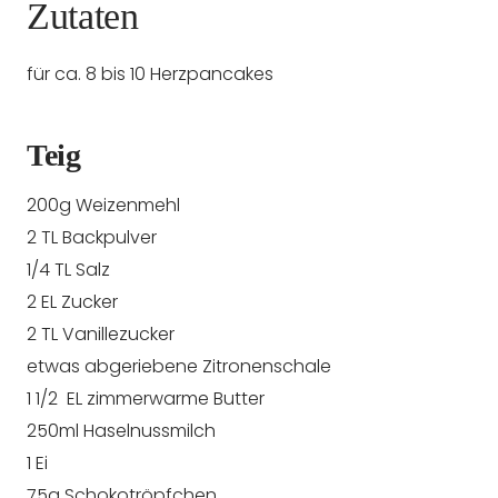
Zutaten
für ca. 8 bis 10 Herzpancakes
Teig
200g Weizenmehl
2 TL Backpulver
1/4 TL Salz
2 EL Zucker
2 TL Vanillezucker
etwas abgeriebene Zitronenschale
1 1/2 EL zimmerwarme Butter
250ml Haselnussmilch
1 Ei
75g Schokotröpfchen