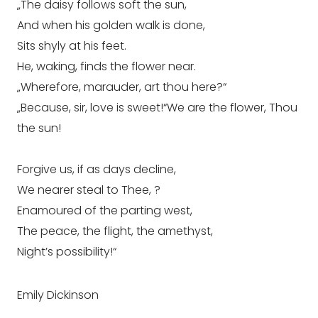
„The daisy follows soft the sun,
And when his golden walk is done,
Sits shyly at his feet.
He, waking, finds the flower near.
„Wherefore, marauder, art thou here?“
„Because, sir, love is sweet!“We are the flower, Thou
the sun!
Forgive us, if as days decline,
We nearer steal to Thee, ?
Enamoured of the parting west,
The peace, the flight, the amethyst,
Night’s possibility!“
Emily Dickinson