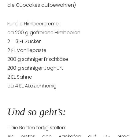
die Cupcakes aufbewahren)
Für die Himbeercreme:
ca 200 g gefrorene Himbeeren
2 – 3 EL Zucker
2 EL Vanillepaste
200 g sahniger Frischkäse
200 g sahniger Joghurt
2 EL Sahne
ca 4 EL Akazienhonig
Und so geht’s:
1. Die Böden fertig stellen:
Als erstes den Backofen auf 175 Grad