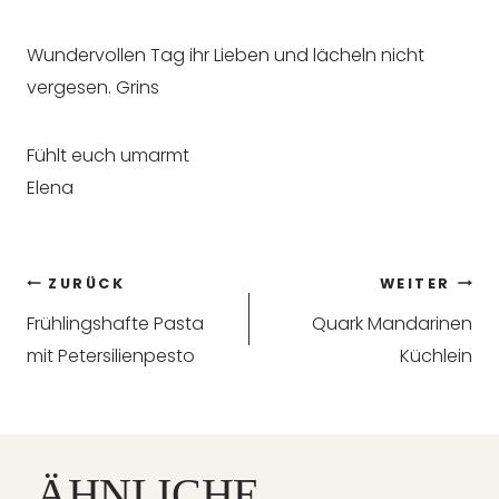
Wundervollen Tag ihr Lieben und lächeln nicht
vergesen. Grins
Fühlt euch umarmt
Elena
Beitragsnavigation
ZURÜCK
WEITER
Frühlingshafte Pasta
Quark Mandarinen
mit Petersilienpesto
Küchlein
ÄHNLICHE