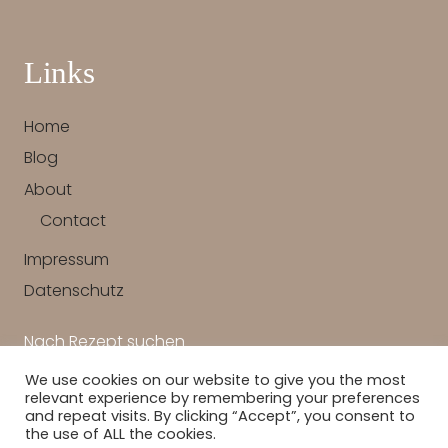
Links
Home
Blog
About
Contact
Impressum
Datenschutz
Nach Rezept suchen
We use cookies on our website to give you the most
SUCHEN
relevant experience by remembering your preferences
and repeat visits. By clicking “Accept”, you consent to
the use of ALL the cookies.
COPYRIGHT © 2026 · DETAIL LOVIN ·
HEARTEN MADE