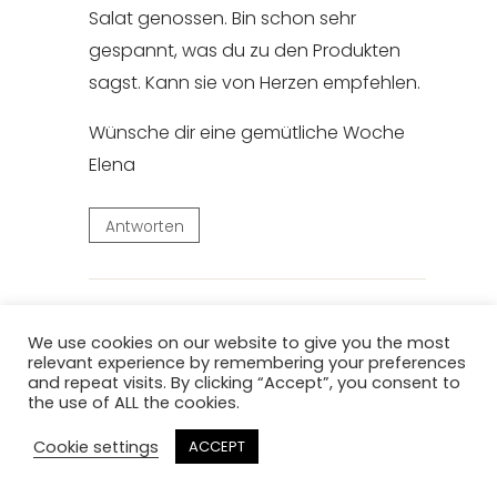
Salat genossen. Bin schon sehr
gespannt, was du zu den Produkten
sagst. Kann sie von Herzen empfehlen.
Wünsche dir eine gemütliche Woche
Elena
Antworten
Paul
We use cookies on our website to give you the most
sagt:
relevant experience by remembering your preferences
September 3, 2023 um 1:18 p.m. Uhr
and repeat visits. By clicking “Accept”, you consent to
the use of ALL the cookies.
Rezept klingt klasse und die Bilder dazu
Cookie settings
ACCEPT
sind mega schön und super stimmig