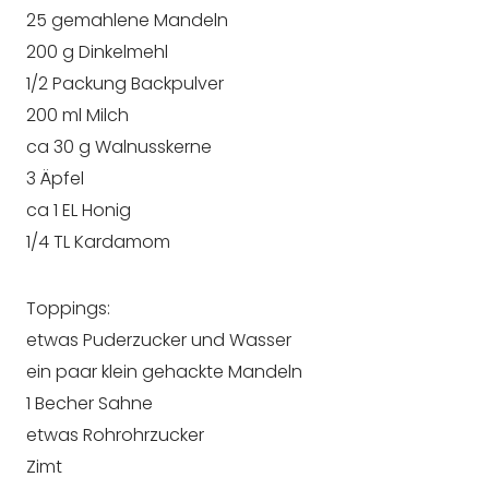
25 gemahlene Mandeln
200 g Dinkelmehl
1/2 Packung Backpulver
200 ml Milch
ca 30 g Walnusskerne
3 Äpfel
ca 1 EL Honig
1/4 TL Kardamom
Toppings:
etwas Puderzucker und Wasser
ein paar klein gehackte Mandeln
1 Becher Sahne
etwas Rohrohrzucker
Zimt