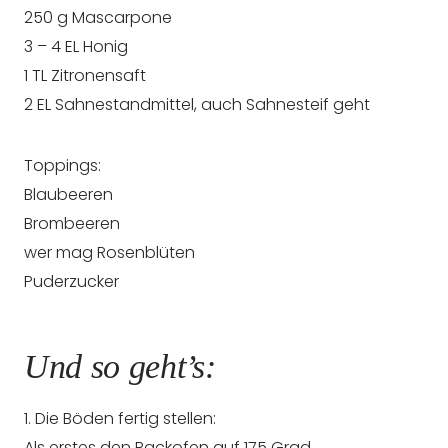
250 g Mascarpone
3 – 4 EL Honig
1 TL Zitronensaft
2 EL Sahnestandmittel, auch Sahnesteif geht
Toppings:
Blaubeeren
Brombeeren
wer mag Rosenblüten
Puderzucker
Und so geht’s:
1. Die Böden fertig stellen:
Als erstes den Backofen auf 175 Grad