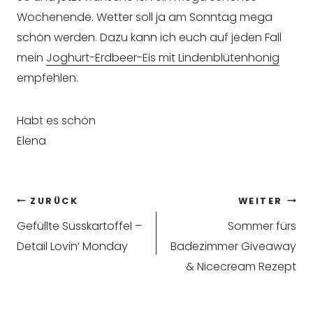
Wochenende. Wetter soll ja am Sonntag mega
schön werden. Dazu kann ich euch auf jeden Fall
mein
Joghurt-Erdbeer-Eis mit Lindenblütenhonig
empfehlen.
Habt es schön
Elena
Beitragsnavigation
ZURÜCK
WEITER
Gefüllte Süsskartoffel –
Sommer fürs
Detail Lovin‘ Monday
Badezimmer Giveaway
& Nicecream Rezept