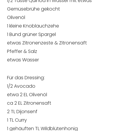
1/2 Tasse Quinoa in Wasser mit etwas
Gemüsebrühe gekocht
Olivenöl
1 kleine Knoblauchzehe
1 Bund grüner Spargel
etwas Zitronenzeste & Zitronensaft
Pfeffer & Salz
etwas Wasser
Für das Dressing:
1/2 Avocado
etwa 2 EL Olivenöl
ca 2 EL Zitronensaft
2 TL Dijonsenf
1 TL Curry
1 gehäuften TL Wildblütenhonig