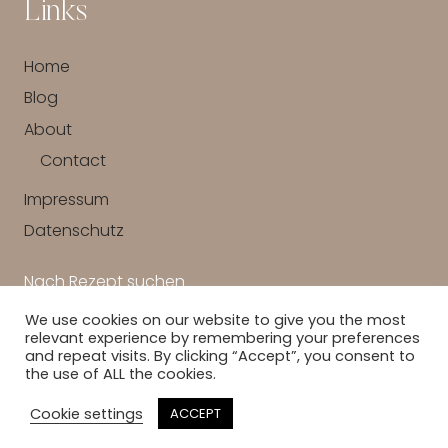
Links
Home
Blog
About
Contact
Impressum
Datenschutz
Nach Rezept suchen
We use cookies on our website to give you the most
SUCHEN
relevant experience by remembering your preferences
and repeat visits. By clicking “Accept”, you consent to
the use of ALL the cookies.
COPYRIGHT © 2026 · DETAIL LOVIN ·
HEARTEN MADE
Cookie settings
ACCEPT