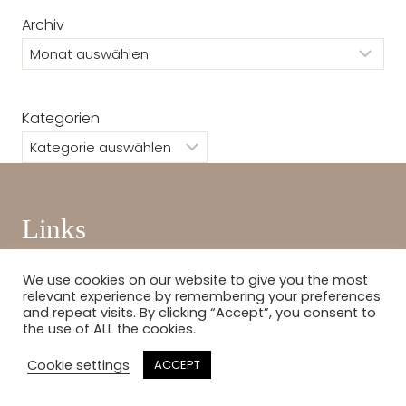
Archiv
Kategorien
Links
Home
We use cookies on our website to give you the most
relevant experience by remembering your preferences
Blog
and repeat visits. By clicking “Accept”, you consent to
the use of ALL the cookies.
About
Contact
Cookie settings
ACCEPT
Impressum