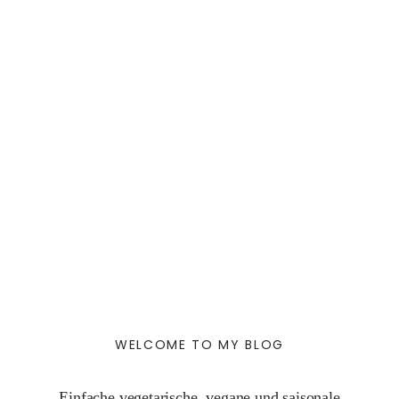
WELCOME TO MY BLOG
Einfache vegetarische, vegane und saisonale