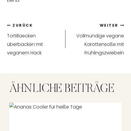
Elena
Beitragsnavigation
ZURÜCK
WEITER
Tortillaecken
Vollmundige vegane
überbacken mit
Karottensoße mit
veganem Hack
Frühlingszwiebeln
ÄHNLICHE BEITRÄGE